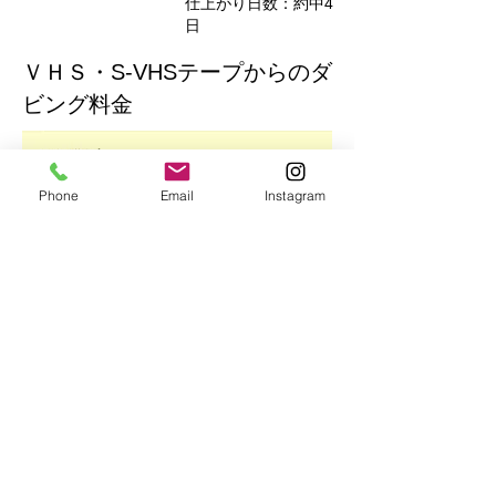
​仕上がり日数：約中4
日
ＶＨＳ・S-VHSテープからの
ダ
ビング料金
Phone
Email
Instagram